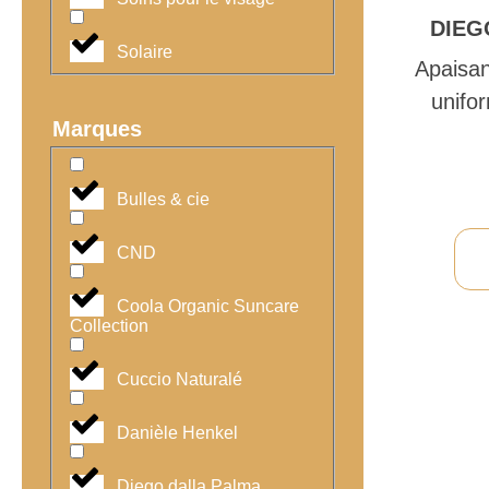
DIEG
Solaire
Apaisan
unifo
Marques
Bulles & cie
CND
Coola Organic Suncare
Collection
Cuccio Naturalé
Danièle Henkel
Diego dalla Palma