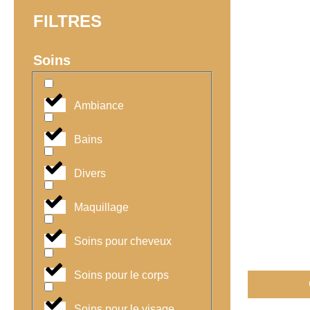
FILTRES
Soins
Ambiance
Bains
Divers
Maquillage
Soins pour cheveux
Soins pour le corps
Soins pour le visage