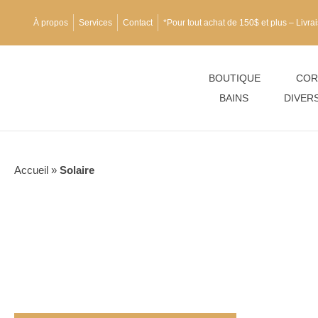
À propos
Services
Contact
*Pour tout achat de 150$ et plus – Livrai
BOUTIQUE
COR
BAINS
DIVER
Accueil
»
Solaire