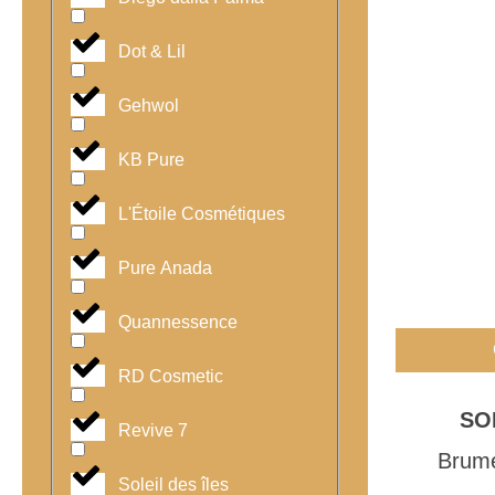
Dot & Lil
Gehwol
KB Pure
L'Étoile Cosmétiques
Pure Anada
Quannessence
RD Cosmetic
SO
Revive 7
Brume
Soleil des îles