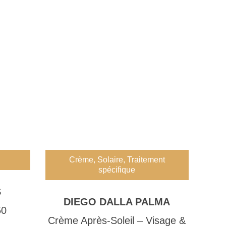
Crème
,
Solaire
,
Traitement
spécifique
S
DIEGO DALLA PALMA
50
Crème Après-Soleil – Visage &