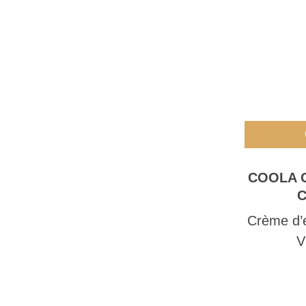
COOLA 
C
Crème d’e
V