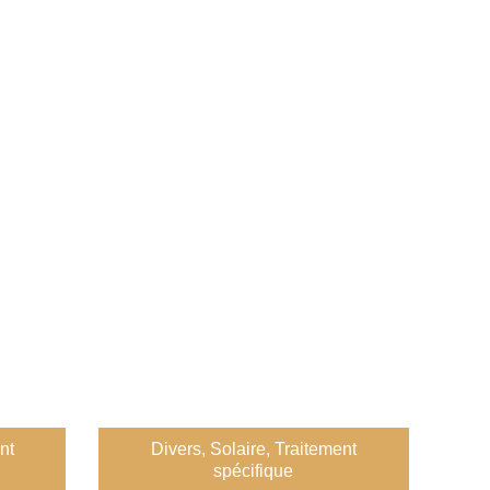
nt
Divers
,
Solaire
,
Traitement
spécifique