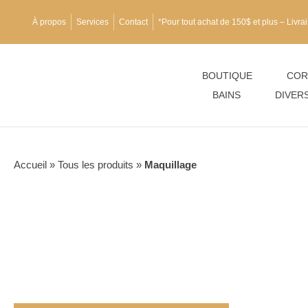
À propos
Services
Contact
*Pour tout achat de 150$ et plus – Livrai
BOUTIQUE
COR
BAINS
DIVER
Accueil
»
Tous les produits
»
Maquillage