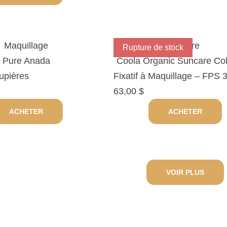
Maquillage
Solaire
Rupture de stock
Pure Anada
Coola Organic Suncare Col
upières
Fixatif à Maquillage – FPS 
63,00
$
ACHETER
ACHETER
VOIR PLUS