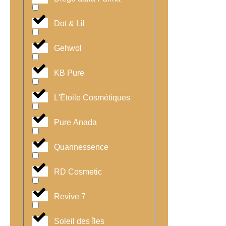
Dot & Lil
Gehwol
KB Pure
L'Étoile Cosmétiques
Pure Anada
Quannessence
RD Cosmetic
Revive 7
Soleil des îles