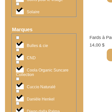
Solaire
Marques
Fards à Pa
14,00
$
Bulles & cie
CND
Coola Organic Suncare
Collection
Cuccio Naturalé
Danièle Henkel
Diego dalla Palma