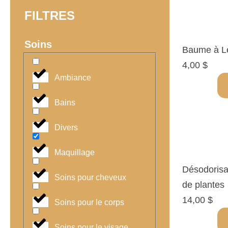
FILTRES
Soins
Baume à Lè
4,00
$
Ambiance
Bains
Divers
Maquillage
Désodorisan
Soins pour cheveux
de plantes
14,00
$
Soins pour le corps
Soins pour le visage