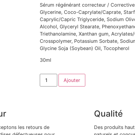
Sérum régénérant correcteur / Correctiv
Glycerine, Coco-Caprylate/Caprate, Starf
Caprylic/Capric Triglyceride, Sodium Oliv
Alcohol, Glyceryl Stearate, Phenoxyethano
Triethanolamine, Xanthan gum, Acrylates/
Crosspolymer, Potassium Sorbate, Sodium
Glycine Soja (Soybean) Oil, Tocopherol
30ml
Ajouter
ur
Qualité
eptons les retours de
Des produits haut
ises défectueuses pour
naturels et conçu