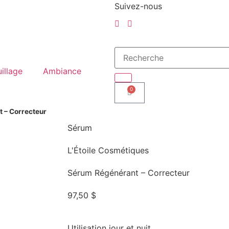
Suivez-nous
illage
Ambiance
0
 – Correcteur
Sérum
L'Étoile Cosmétiques
Sérum Régénérant – Correcteur
97,50
$
Utilisation jour et nuit