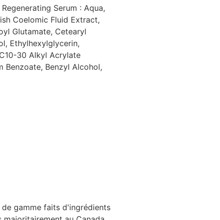
e Regenerating Serum : Aqua,
ish Coelomic Fluid Extract,
oyl Glutamate, Cetearyl
l, Ethylhexylglycerin,
C10-30 Alkyl Acrylate
 Benzoate, Benzyl Alcohol,
 de gamme faits d'ingrédients
s majoritairement au Canada.